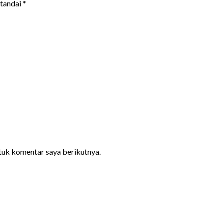
itandai
*
ntuk komentar saya berikutnya.