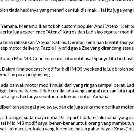
olan tiada habisnya yang menarik untuk disimak. Hal itu juga 
 Yamaha. Menampilkan tokoh custom populer Andi “Atenx” Katros
cerita juga experience “Atenx” Katros dan Ladislao seputar modif
lah dihasilkan “Atenx” Katros. Deretan sentuhan kreatifitasnya
 motor delivery, Fazzio Hybrid gaya Zee yang dirancang sesuai k
el pada Mio M3. Concent ceator otomotif asal Spanyol itu berhas
nya. Dalam Knalpodcast Modiftalk di IMOS weekend lalu, obrolan 
rhatian para pengunjung.
 ada banyak motor modif mulai dari yang ringan sampai berat. Lad
et berapa karena tidak ternilai ada yang sampai ratusan juta ru
sekaligus bertanya seputar modifikasi motor Yamaha.
 diberikan sebagai give away, dan dia juga suka memberikan moto
irit banget sudah saya coba. Part-part tidak terlalu mahal yang sa
dikasi Mio M3 modif saya, benar-benar untuk orang yang membutuhk
wati kemacetan, kalau yang keren kelihatan gahar kayak Xmax,” pa