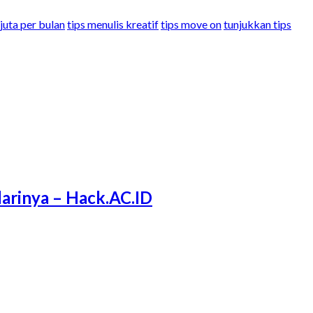
juta per bulan
tips menulis kreatif
tips move on
tunjukkan tips
arinya – Hack.AC.ID