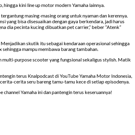
 hingga kini line up motor modern Yamaha lainnya.
si tergantung masing-masing orang untuk nyaman dan kerennya.
si yang bisa disesuaikan dengan gaya berkendara, jadi harus
a dia pecinta kucing dibuatkan pet carrier,” beber “Atenk”
enjadikan skutik itu sebagai kendaraan operasional sehingga
 box sehingga mampu membawa barang tambahan.
 multi-purpose scooter yang fungsional sekaligus stylish. Matik
pantengin terus Knalpodcast di YouTube Yamaha Motor Indonesia,
cerita-cerita seru bareng tamu-tamu kece di setiap episodenya.
ibe channel Yamaha ini dan pantengin terus keseruannya!