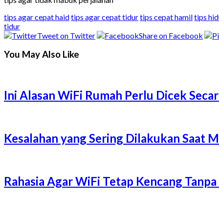
tips agar cepat haid
tips agar cepat tidur
tips cepat hamil
tips hi
tidur
Tweet on Twitter
Share on Facebook
You May Also Like
Ini Alasan WiFi Rumah Perlu Dicek Secar
Kesalahan yang Sering Dilakukan Saat 
Rahasia Agar WiFi Tetap Kencang Tanpa