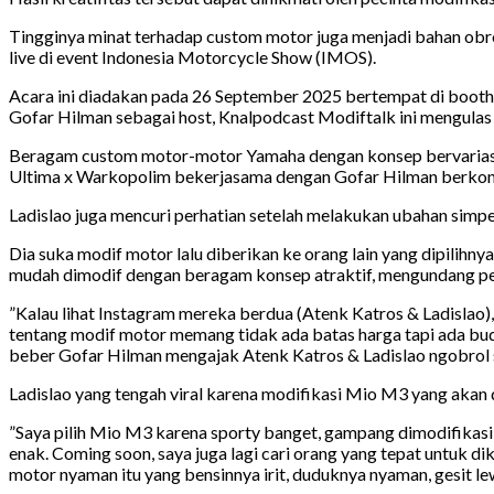
Tingginya minat terhadap custom motor juga menjadi bahan obr
live di event Indonesia Motorcycle Show (IMOS).
Acara ini diadakan pada 26 September 2025 bertempat di booth
Gofar Hilman sebagai host, Knalpodcast Modiftalk ini mengulas 
Beragam custom motor-motor Yamaha dengan konsep bervariasi te
Ultima x Warkopolim bekerjasama dengan Gofar Hilman berkonsep
Ladislao juga mencuri perhatian setelah melakukan ubahan simp
Dia suka modif motor lalu diberikan ke orang lain yang dipilih
mudah dimodif dengan beragam konsep atraktif, mengundang pe
”Kalau lihat Instagram mereka berdua (Atenk Katros & Ladislao),
tentang modif motor memang tidak ada batas harga tapi ada budg
beber Gofar Hilman mengajak Atenk Katros & Ladislao ngobrol 
Ladislao yang tengah viral karena modifikasi Mio M3 yang akan
”Saya pilih Mio M3 karena sporty banget, gampang dimodifikasi, 
enak. Coming soon, saya juga lagi cari orang yang tepat untuk 
motor nyaman itu yang bensinnya irit, duduknya nyaman, gesit le