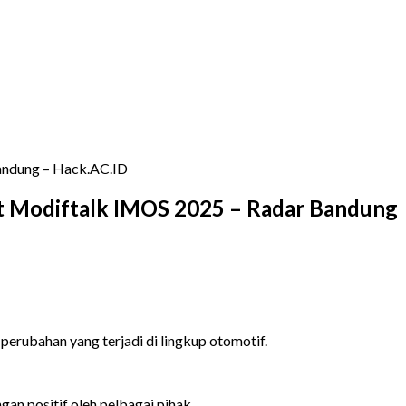
Bandung – Hack.AC.ID
ast Modiftalk IMOS 2025 – Radar Bandung
erubahan yang terjadi di lingkup otomotif.
gan positif oleh pelbagai pihak.