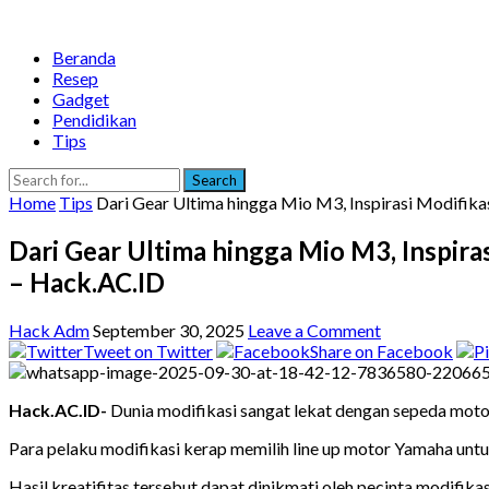
Beranda
Resep
Gadget
Pendidikan
Tips
Search
Home
Tips
Dari Gear Ultima hingga Mio M3, Inspirasi Modifi
Dari Gear Ultima hingga Mio M3, Inspir
– Hack.AC.ID
Hack Adm
September 30, 2025
Leave a Comment
Tweet on Twitter
Share on Facebook
Hack.AC.ID-
Dunia modifikasi sangat lekat dengan sepeda moto
Para pelaku modifikasi kerap memilih line up motor Yamaha untuk
Hasil kreatifitas tersebut dapat dinikmati oleh pecinta modifika