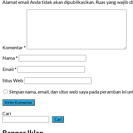
Alamat email Anda tidak akan dipublikasikan.
Ruas yang wajib d
Komentar
*
Nama
*
Email
*
Situs Web
Simpan nama, email, dan situs web saya pada peramban ini u
Cari
Cari
Banner Iklan