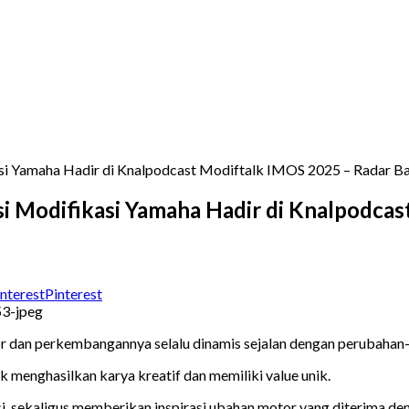
kasi Yamaha Hadir di Knalpodcast Modiftalk IMOS 2025 – Radar 
asi Modifikasi Yamaha Hadir di Knalpodc
Pinterest
r dan perkembangannya selalu dinamis sejalan dengan perubahan-p
 menghasilkan karya kreatif dan memiliki value unik.
si, sekaligus memberikan inspirasi ubahan motor yang diterima den