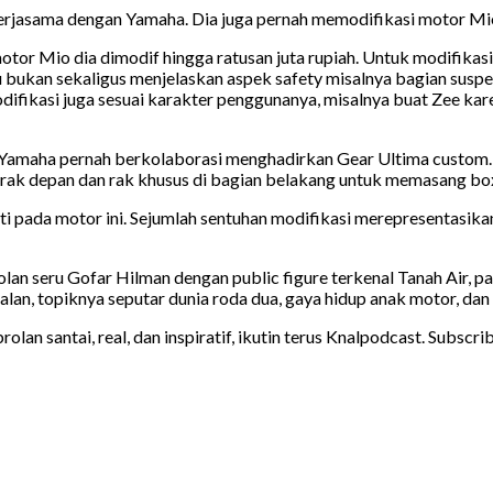
rjasama dengan Yamaha. Dia juga pernah memodifikasi motor Mio,
tor Mio dia dimodif hingga ratusan juta rupiah. Untuk modifika
 bukan sekaligus menjelaskan aspek safety misalnya bagian suspen
fikasi juga sesuai karakter penggunanya, misalnya buat Zee karen
amaha pernah berkolaborasi menghadirkan Gear Ultima custom. M
i rak depan dan rak khusus di bagian belakang untuk memasang
i pada motor ini. Sejumlah sentuhan modifikasi merepresentasikan
lan seru Gofar Hilman dengan public figure terkenal Tanah Air, 
lan, topiknya seputar dunia roda dua, gaya hidup anak motor, dan 
olan santai, real, dan inspiratif, ikutin terus Knalpodcast. Subscr