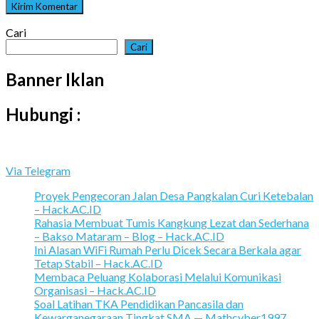
Cari
Cari
Banner Iklan
Hubungi :
Via Telegram
Proyek Pengecoran Jalan Desa Pangkalan Curi Ketebalan
– Hack.AC.ID
Rahasia Membuat Tumis Kangkung Lezat dan Sederhana
– Bakso Mataram – Blog – Hack.AC.ID
Ini Alasan WiFi Rumah Perlu Dicek Secara Berkala agar
Tetap Stabil – Hack.AC.ID
Membaca Peluang Kolaborasi Melalui Komunikasi
Organisasi – Hack.AC.ID
Soal Latihan TKA Pendidikan Pancasila dan
Kewarganegaraan Tingkat SMA — Mathcyber1997