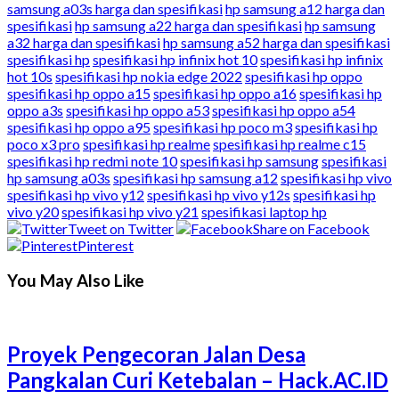
samsung a03s harga dan spesifikasi
hp samsung a12 harga dan
spesifikasi
hp samsung a22 harga dan spesifikasi
hp samsung
a32 harga dan spesifikasi
hp samsung a52 harga dan spesifikasi
spesifikasi hp
spesifikasi hp infinix hot 10
spesifikasi hp infinix
hot 10s
spesifikasi hp nokia edge 2022
spesifikasi hp oppo
spesifikasi hp oppo a15
spesifikasi hp oppo a16
spesifikasi hp
oppo a3s
spesifikasi hp oppo a53
spesifikasi hp oppo a54
spesifikasi hp oppo a95
spesifikasi hp poco m3
spesifikasi hp
poco x3 pro
spesifikasi hp realme
spesifikasi hp realme c15
spesifikasi hp redmi note 10
spesifikasi hp samsung
spesifikasi
hp samsung a03s
spesifikasi hp samsung a12
spesifikasi hp vivo
spesifikasi hp vivo y12
spesifikasi hp vivo y12s
spesifikasi hp
vivo y20
spesifikasi hp vivo y21
spesifikasi laptop hp
Tweet on Twitter
Share on Facebook
Pinterest
You May Also Like
Proyek Pengecoran Jalan Desa
Pangkalan Curi Ketebalan – Hack.AC.ID