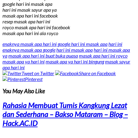
google hari ini masak apa
hari ini masak sayur apa ya
masak apa hari ini facebook
resep masak apa hari ini
royco masak apa hari ini facebook
masak apa hari ini ala royco
enaknya masak apa hari ini
google hari ini masak apa
hari ini
enaknya masak apa google
hari ini masak apa
hari ini masak apa
ya
masak apa hari ini buat buka puasa
masak apa hari ini royco
masak apa ya hari ini
masak apa ya hari ini bingung
masak sayur
apa hari ini
Tweet on Twitter
Share on Facebook
Pinterest
You May Also Like
Rahasia Membuat Tumis Kangkung Lezat
dan Sederhana – Bakso Mataram – Blog –
Hack.AC.ID