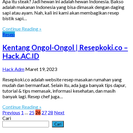
Apa itu steak? Jadi hewan ini adalah hewan Indonesia. Bakso
adalah makanan Indonesia yang bisa dimasak dengan daging
sapi atau ayam. Nah, kali ini kami akan membagikan resep
bistik sapi…
Continue Reading »
Resep
Kentang Ongol-Ongol | Resepkoki.co –
Hack.AC.ID
Hack Adm
Maret 19, 2023
Resepkoki.co adalah website resep masakan rumahan yang
mudah dan bermanfaat. Selain itu, ada juga banyak tips dapur,
tutorial & tips memasak, informasi kesehatan, dan masih
banyak lagi. Resep chef juga…
Continue Reading »
Paginasi
Previous
1
…
25
26
27
28
Next
Cari
pos
Cari