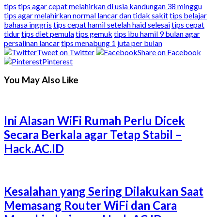
tips
tips agar cepat melahirkan di usia kandungan 38 minggu
tips agar melahirkan normal lancar dan tidak sakit
tips belajar
bahasa inggris
tips cepat hamil setelah haid selesai
tips cepat
tidur
tips diet pemula
tips gemuk
tips ibu hamil 9 bulan agar
persalinan lancar
tips menabung 1 juta per bulan
Tweet on Twitter
Share on Facebook
Pinterest
You May Also Like
Ini Alasan WiFi Rumah Perlu Dicek
Secara Berkala agar Tetap Stabil –
Hack.AC.ID
Kesalahan yang Sering Dilakukan Saat
Memasang Router WiFi dan Cara