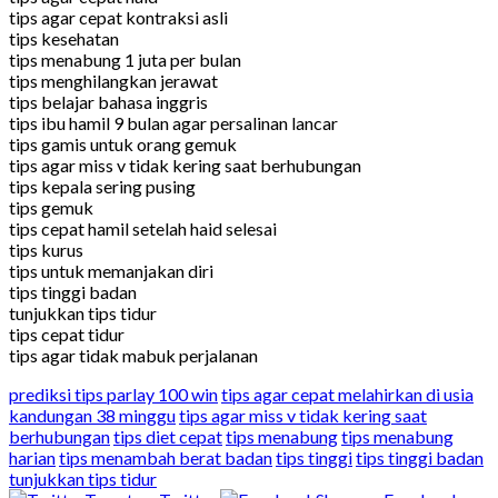
tips agar cepat kontraksi asli
tips kesehatan
tips menabung 1 juta per bulan
tips menghilangkan jerawat
tips belajar bahasa inggris
tips ibu hamil 9 bulan agar persalinan lancar
tips gamis untuk orang gemuk
tips agar miss v tidak kering saat berhubungan
tips kepala sering pusing
tips gemuk
tips cepat hamil setelah haid selesai
tips kurus
tips untuk memanjakan diri
tips tinggi badan
tunjukkan tips tidur
tips cepat tidur
tips agar tidak mabuk perjalanan
prediksi tips parlay 100 win
tips agar cepat melahirkan di usia
kandungan 38 minggu
tips agar miss v tidak kering saat
berhubungan
tips diet cepat
tips menabung
tips menabung
harian
tips menambah berat badan
tips tinggi
tips tinggi badan
tunjukkan tips tidur