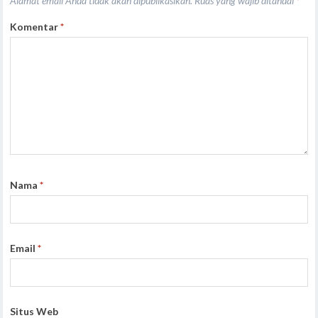
Alamat email Anda tidak akan dipublikasikan.
Ruas yang wajib ditandai
*
Komentar
*
Nama
*
Email
*
Situs Web