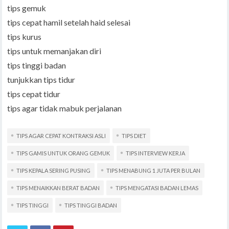
tips gemuk
tips cepat hamil setelah haid selesai
tips kurus
tips untuk memanjakan diri
tips tinggi badan
tunjukkan tips tidur
tips cepat tidur
tips agar tidak mabuk perjalanan
TIPS AGAR CEPAT KONTRAKSI ASLI
TIPS DIET
TIPS GAMIS UNTUK ORANG GEMUK
TIPS INTERVIEW KERJA
TIPS KEPALA SERING PUSING
TIPS MENABUNG 1 JUTA PER BULAN
TIPS MENAIKKAN BERAT BADAN
TIPS MENGATASI BADAN LEMAS
TIPS TINGGI
TIPS TINGGI BADAN