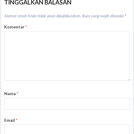
TINGGALKAN BALASAN
Alamat email Anda tidak akan dipublikasikan.
Ruas yang wajib ditandai
*
Komentar
*
Nama
*
Email
*