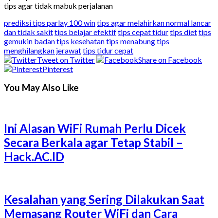
tips agar tidak mabuk perjalanan
prediksi tips parlay 100 win
tips agar melahirkan normal lancar
dan tidak sakit
tips belajar efektif
tips cepat tidur
tips diet
tips
gemukin badan
tips kesehatan
tips menabung
tips
menghilangkan jerawat
tips tidur cepat
Tweet on Twitter
Share on Facebook
Pinterest
You May Also Like
Ini Alasan WiFi Rumah Perlu Dicek
Secara Berkala agar Tetap Stabil –
Hack.AC.ID
Kesalahan yang Sering Dilakukan Saat
Memasang Router WiFi dan Cara