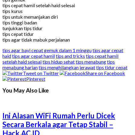
tips cepat hamil setelah haid selesai
tips kurus
tips untuk memanjakan diri
tips tinggi badan
tunjukkan tips tidur
tips cepat tidur
tips agar tidak mabuk perjalanan
tips agar bayi cepat gemuk dalam 1 minggu
tips agar cepat
haid
tips agar cepat hamil
tips and tricks
tips cepat hamil
setelah haid selesai
tips hidup sehat
tips menabung
tips
menabung harian
tips menghilangkan jerawat
tips tidur cepat
Tweet on Twitter
Share on Facebook
Pinterest
You May Also Like
Ini Alasan WiFi Rumah Perlu Dicek
Secara Berkala agar Tetap Stabil –
Hack.AC.ID