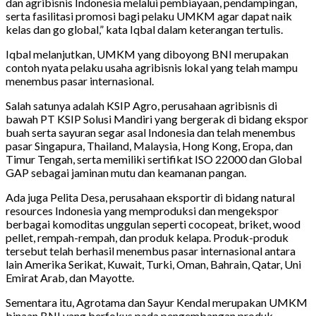
dan agribisnis Indonesia melalui pembiayaan, pendampingan,
serta fasilitasi promosi bagi pelaku UMKM agar dapat naik
kelas dan go global,” kata Iqbal dalam keterangan tertulis.
Iqbal melanjutkan, UMKM yang diboyong BNI merupakan
contoh nyata pelaku usaha agribisnis lokal yang telah mampu
menembus pasar internasional.
Salah satunya adalah KSIP Agro, perusahaan agribisnis di
bawah PT KSIP Solusi Mandiri yang bergerak di bidang ekspor
buah serta sayuran segar asal Indonesia dan telah menembus
pasar Singapura, Thailand, Malaysia, Hong Kong, Eropa, dan
Timur Tengah, serta memiliki sertifikat ISO 22000 dan Global
GAP sebagai jaminan mutu dan keamanan pangan.
Ada juga Pelita Desa, perusahaan eksportir di bidang natural
resources Indonesia yang memproduksi dan mengekspor
berbagai komoditas unggulan seperti cocopeat, briket, wood
pellet, rempah-rempah, dan produk kelapa. Produk-produk
tersebut telah berhasil menembus pasar internasional antara
lain Amerika Serikat, Kuwait, Turki, Oman, Bahrain, Qatar, Uni
Emirat Arab, dan Mayotte.
Sementara itu, Agrotama dan Sayur Kendal merupakan UMKM
binaan BNI yang berfokus pada pengembangan produk