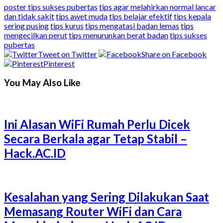
poster tips sukses pubertas
tips agar melahirkan normal lancar
dan tidak sakit
tips awet muda
tips belajar efektif
tips kepala
sering pusing
tips kurus
tips mengatasi badan lemas
tips
mengecilkan perut
tips menurunkan berat badan
tips sukses
pubertas
Tweet on Twitter
Share on Facebook
Pinterest
You May Also Like
Ini Alasan WiFi Rumah Perlu Dicek
Secara Berkala agar Tetap Stabil –
Hack.AC.ID
Kesalahan yang Sering Dilakukan Saat
Memasang Router WiFi dan Cara