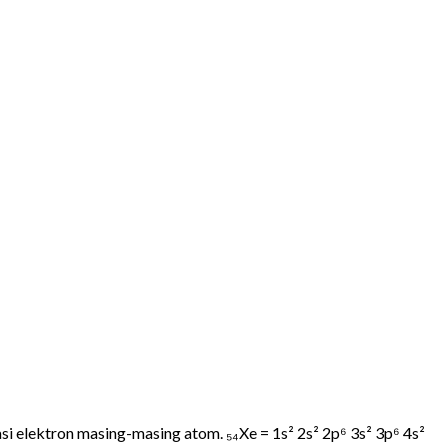
 elektron masing-masing atom. ₅₄Xe = 1s² 2s² 2p⁶ 3s² 3p⁶ 4s²