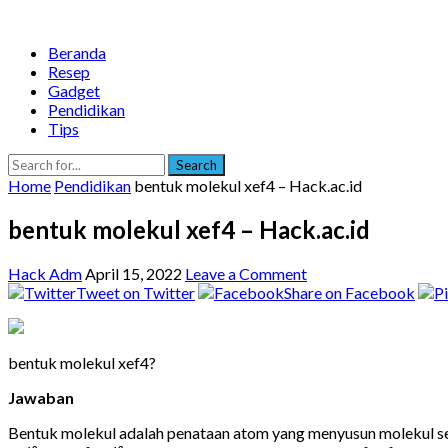
Beranda
Resep
Gadget
Pendidikan
Tips
Search
Home
Pendidikan
bentuk molekul xef4 – Hack.ac.id
bentuk molekul xef4 – Hack.ac.id
Hack Adm
April 15, 2022
Leave a Comment
Tweet on Twitter
Share on Facebook
bentuk molekul xef4?
Jawaban
Bentuk molekul adalah penataan atom yang menyusun molekul sec