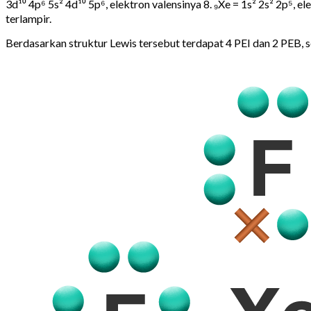
3d¹⁰ 4p⁶ 5s² 4d¹⁰ 5p⁶, elektron valensinya 8. ₉Xe = 1s² 2s² 2p⁵
terlampir.
Berdasarkan struktur Lewis tersebut terdapat 4 PEI dan 2 PEB,