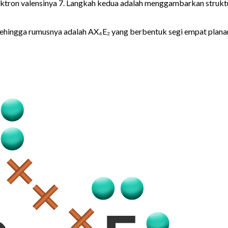
, elektron valensinya 7. Langkah kedua adalah menggambarkan struk
 sehingga rumusnya adalah AX₄E₂ yang berbentuk segi empat plana