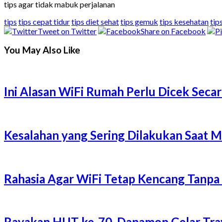
tips agar tidak mabuk perjalanan
tips
tips cepat tidur
tips diet sehat
tips gemuk
tips kesehatan
tip
Tweet on Twitter
Share on Facebook
You May Also Like
Ini Alasan WiFi Rumah Perlu Dicek Secar
Kesalahan yang Sering Dilakukan Saat 
Rahasia Agar WiFi Tetap Kencang Tanpa
Rayakan HUT ke-70, Danamon Gelar Trave