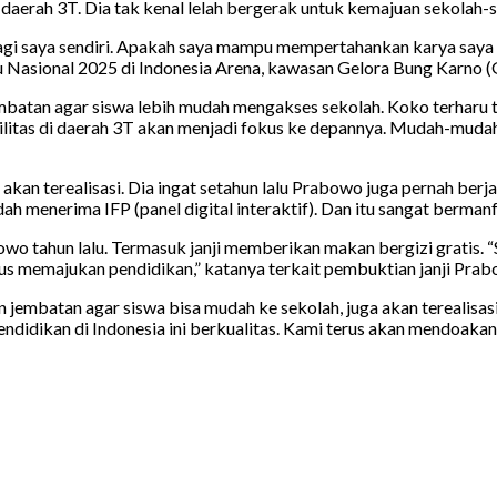
erah 3T. Dia tak kenal lelah bergerak untuk kemajuan sekolah-se
 bagi saya sendiri. Apakah saya mampu mempertahankan karya saya
ru Nasional 2025 di Indonesia Arena, kawasan Gelora Bung Karno (
embatan agar siswa lebih mudah mengakses sekolah. Koko terha
fasilitas di daerah 3T akan menjadi fokus ke depannya. Mudah-mud
an terealisasi. Dia ingat setahun lalu Prabowo juga pernah berjan
sudah menerima IFP (panel digital interaktif). Dan itu sangat berman
bowo tahun lalu. Termasuk janji memberikan makan bergizi gratis. 
s memajukan pendidikan,” katanya terkait pembuktian janji Prabo
mbatan agar siswa bisa mudah ke sekolah, juga akan terealisasi
didikan di Indonesia ini berkualitas. Kami terus akan mendoakan