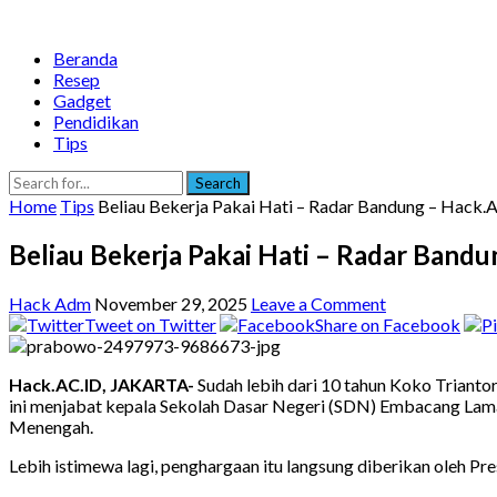
Beranda
Resep
Gadget
Pendidikan
Tips
Search
Home
Tips
Beliau Bekerja Pakai Hati – Radar Bandung – Hack.
Beliau Bekerja Pakai Hati – Radar Band
Hack Adm
November 29, 2025
Leave a Comment
Tweet on Twitter
Share on Facebook
Hack.AC.ID, JAKARTA-
Sudah lebih dari 10 tahun Koko Triantor
ini menjabat kepala Sekolah Dasar Negeri (SDN) Embacang Lam
Menengah.
Lebih istimewa lagi, penghargaan itu langsung diberikan oleh P