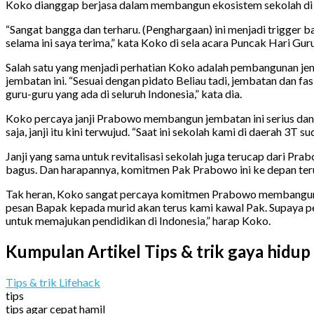
Koko dianggap berjasa dalam membangun ekosistem sekolah di da
“Sangat bangga dan terharu. (Penghargaan) ini menjadi trigger
selama ini saya terima,” kata Koko di sela acara Puncak Hari Gu
Salah satu yang menjadi perhatian Koko adalah pembangunan j
jembatan ini. “Sesuai dengan pidato Beliau tadi, jembatan dan 
guru-guru yang ada di seluruh Indonesia,” kata dia.
Koko percaya janji Prabowo membangun jembatan ini serius dan ak
saja, janji itu kini terwujud. “Saat ini sekolah kami di daerah 3T 
Janji yang sama untuk revitalisasi sekolah juga terucap dari Pra
bagus. Dan harapannya, komitmen Pak Prabowo ini ke depan teru
Tak heran, Koko sangat percaya komitmen Prabowo membangun je
pesan Bapak kepada murid akan terus kami kawal Pak. Supaya pen
untuk memajukan pendidikan di Indonesia,” harap Koko.
Kumpulan Artikel Tips & trik gaya hidup
Tips & trik Lifehack
tips
tips agar cepat hamil