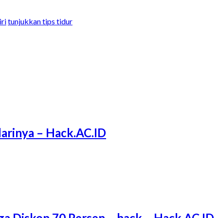
ri
tunjukkan tips tidur
arinya – Hack.AC.ID
ga Diskon 70 Persen – hack – Hack.AC.ID