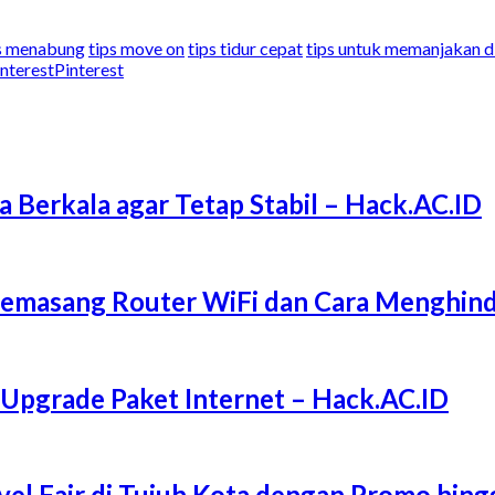
s menabung
tips move on
tips tidur cepat
tips untuk memanjakan di
Pinterest
a Berkala agar Tetap Stabil – Hack.AC.ID
Memasang Router WiFi dan Cara Menghind
 Upgrade Paket Internet – Hack.AC.ID
l Fair di Tujuh Kota dengan Promo hing