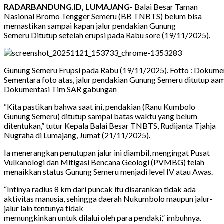
RADARBANDUNG.ID, LUMAJANG-
Balai Besar Taman
Nasional Bromo Tengger Semeru (BB TNBTS) belum bisa
memastikan sampai kapan jalur pendakian Gunung
Semeru Ditutup setelah erupsi pada Rabu sore (19/11/2025).
Gunung Semeru Erupsi pada Rabu (19/11/2025). Fotto : Dokum
Sementara foto atas, jalur pendakian Gunung Semeru ditutup aam
Dokumentasi Tim SAR gabungan
“Kita pastikan bahwa saat ini, pendakian (Ranu Kumbolo
Gunung Semeru) ditutup sampai batas waktu yang belum
ditentukan,” tutur Kepala Balai Besar TNBTS, Rudijanta Tjahja
Nugraha di Lumajang, Jumat (21/11/2025).
Ia menerangkan penutupan jalur ini diambil, mengingat Pusat
Vulkanologi dan Mitigasi Bencana Geologi (PVMBG) telah
menaikkan status Gunung Semeru menjadi level IV atau Awas.
“Intinya radius 8 km dari puncak itu disarankan tidak ada
aktivitas manusia, sehingga daerah Nukumbolo maupun jalur-
jalur lain tentunya tidak
memungkinkan untuk dilalui oleh para pendaki,” imbuhnya.