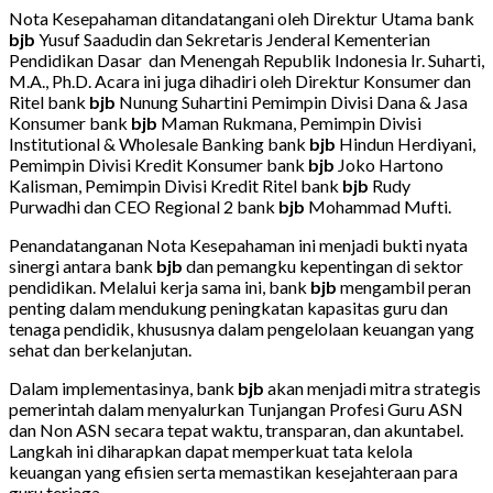
Nota Kesepahaman ditandatangani oleh Direktur Utama bank
bjb
Yusuf Saadudin dan Sekretaris Jenderal Kementerian
Pendidikan Dasar dan Menengah Republik Indonesia Ir. Suharti,
M.A., Ph.D. Acara ini juga dihadiri oleh Direktur Konsumer dan
Ritel bank
bjb
Nunung Suhartini Pemimpin Divisi Dana & Jasa
Konsumer bank
bjb
Maman Rukmana, Pemimpin Divisi
Institutional & Wholesale Banking bank
bjb
Hindun Herdiyani,
Pemimpin Divisi Kredit Konsumer bank
bjb
Joko Hartono
Kalisman, Pemimpin Divisi Kredit Ritel bank
bjb
Rudy
Purwadhi dan CEO Regional 2 bank
bjb
Mohammad Mufti.
Penandatanganan Nota Kesepahaman ini menjadi bukti nyata
sinergi antara bank
bjb
dan pemangku kepentingan di sektor
pendidikan. Melalui kerja sama ini, bank
bjb
mengambil peran
penting dalam mendukung peningkatan kapasitas guru dan
tenaga pendidik, khususnya dalam pengelolaan keuangan yang
sehat dan berkelanjutan.
Dalam implementasinya, bank
bjb
akan menjadi mitra strategis
pemerintah dalam menyalurkan Tunjangan Profesi Guru ASN
dan Non ASN secara tepat waktu, transparan, dan akuntabel.
Langkah ini diharapkan dapat memperkuat tata kelola
keuangan yang efisien serta memastikan kesejahteraan para
guru terjaga.