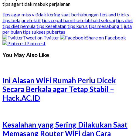
tips agar tidak mabuk perjalanan
tips agar miss v tidak kering saat berhubungan
tips and tricks
tips belajar efektif
tips cepat hamil setelah haid selesai
tips diet
tips diet pemula
tips kesehatan
tips kurus
tips menabung 1 juta
per bulan
tips sukses pubertas
Tweet on Twitter
Share on Facebook
Pinterest
You May Also Like
Ini Alasan WiFi Rumah Perlu Dicek
Secara Berkala agar Tetap Stabil –
Hack.AC.ID
Kesalahan yang Sering Dilakukan Saat
Memasang Router WiFi dan Cara