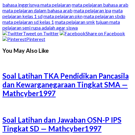
bahasa inggrisnya mata pelajaran
mata pelajaran bahasa arab
mata pelajaran dalam bahasa arab
mata pelajaran ipa
mata
pelajaran kelas 1 sd
mata pelajaran pkn
mata pelajaran sbdp
mata pelajaran sd kelas 1
mata pelajaran smk
tujuan mata
pelajaran seni rupa adalah agar siswa
Tweet on Twitter
Share on Facebook
Pinterest
You May Also Like
Soal Latihan TKA Pendidikan Pancasila
dan Kewarganegaraan Tingkat SMA —
Mathcyber1997
Soal Latihan dan Jawaban OSN-P IPS
Tingkat SD — Mathcyber1997