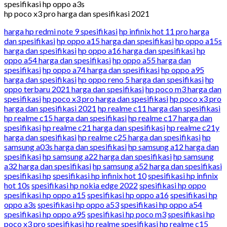
spesifikasi hp oppo a3s
hp poco x3 pro harga dan spesifikasi 2021
harga hp redmi note 9 spesifikasi
hp infinix hot 11 pro harga
dan spesifikasi
hp oppo a15 harga dan spesifikasi
hp oppo a15s
harga dan spesifikasi
hp oppo a16 harga dan spesifikasi
hp
oppo a54 harga dan spesifikasi
hp oppo a55 harga dan
spesifikasi
hp oppo a74 harga dan spesifikasi
hp oppo a95
harga dan spesifikasi
hp oppo reno 5 harga dan spesifikasi
hp
oppo terbaru 2021 harga dan spesifikasi
hp poco m3 harga dan
spesifikasi
hp poco x3 pro harga dan spesifikasi
hp poco x3 pro
harga dan spesifikasi 2021
hp realme c11 harga dan spesifikasi
hp realme c15 harga dan spesifikasi
hp realme c17 harga dan
spesifikasi
hp realme c21 harga dan spesifikasi
hp realme c21y
harga dan spesifikasi
hp realme c25 harga dan spesifikasi
hp
samsung a03s harga dan spesifikasi
hp samsung a12 harga dan
spesifikasi
hp samsung a22 harga dan spesifikasi
hp samsung
a32 harga dan spesifikasi
hp samsung a52 harga dan spesifikasi
spesifikasi hp
spesifikasi hp infinix hot 10
spesifikasi hp infinix
hot 10s
spesifikasi hp nokia edge 2022
spesifikasi hp oppo
spesifikasi hp oppo a15
spesifikasi hp oppo a16
spesifikasi hp
oppo a3s
spesifikasi hp oppo a53
spesifikasi hp oppo a54
spesifikasi hp oppo a95
spesifikasi hp poco m3
spesifikasi hp
poco x3 pro
spesifikasi hp realme
spesifikasi hp realme c15