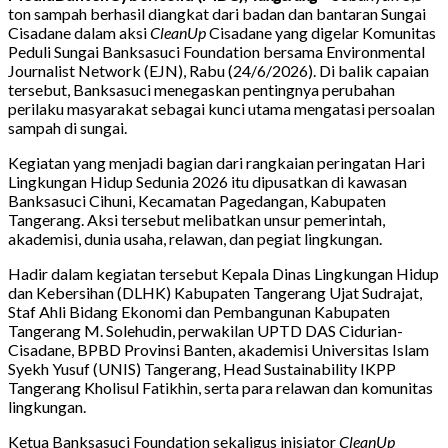
ton sampah berhasil diangkat dari badan dan bantaran Sungai
Cisadane dalam aksi
CleanUp
Cisadane yang digelar Komunitas
Peduli Sungai Banksasuci Foundation bersama Environmental
Journalist Network (EJN), Rabu (24/6/2026). Di balik capaian
tersebut, Banksasuci menegaskan pentingnya perubahan
perilaku masyarakat sebagai kunci utama mengatasi persoalan
sampah di sungai.
Kegiatan yang menjadi bagian dari rangkaian peringatan Hari
Lingkungan Hidup Sedunia 2026 itu dipusatkan di kawasan
Banksasuci Cihuni, Kecamatan Pagedangan, Kabupaten
Tangerang. Aksi tersebut melibatkan unsur pemerintah,
akademisi, dunia usaha, relawan, dan pegiat lingkungan.
Hadir dalam kegiatan tersebut Kepala Dinas Lingkungan Hidup
dan Kebersihan (DLHK) Kabupaten Tangerang Ujat Sudrajat,
Staf Ahli Bidang Ekonomi dan Pembangunan Kabupaten
Tangerang M. Solehudin, perwakilan UPTD DAS Cidurian-
Cisadane, BPBD Provinsi Banten, akademisi Universitas Islam
Syekh Yusuf (UNIS) Tangerang, Head Sustainability IKPP
Tangerang Kholisul Fatikhin, serta para relawan dan komunitas
lingkungan.
Ketua Banksasuci Foundation sekaligus inisiator
CleanUp