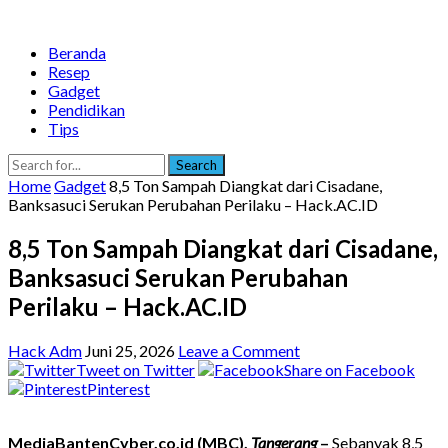
Beranda
Resep
Gadget
Pendidikan
Tips
Search
Home
Gadget
8,5 Ton Sampah Diangkat dari Cisadane,
Banksasuci Serukan Perubahan Perilaku – Hack.AC.ID
8,5 Ton Sampah Diangkat dari Cisadane,
Banksasuci Serukan Perubahan
Perilaku – Hack.AC.ID
Hack Adm
Juni 25, 2026
Leave a Comment
Tweet on Twitter
Share on Facebook
Pinterest
MediaBantenCyber.co.id (MBC),
Tangerang
–
Sebanyak 8,5