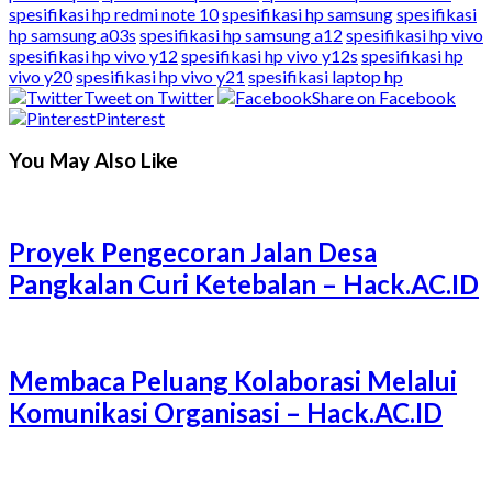
spesifikasi hp redmi note 10
spesifikasi hp samsung
spesifikasi
hp samsung a03s
spesifikasi hp samsung a12
spesifikasi hp vivo
spesifikasi hp vivo y12
spesifikasi hp vivo y12s
spesifikasi hp
vivo y20
spesifikasi hp vivo y21
spesifikasi laptop hp
Tweet on Twitter
Share on Facebook
Pinterest
You May Also Like
Proyek Pengecoran Jalan Desa
Pangkalan Curi Ketebalan – Hack.AC.ID
Membaca Peluang Kolaborasi Melalui
Komunikasi Organisasi – Hack.AC.ID