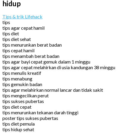
hidup
Tips & trik Lifehack
tips
tips agar cepat hamil
tips diet
tips diet sehat
tips menurunkan berat badan
tips cepat hamil
tips menambah berat badan
tips agar bayi cepat gemuk dalam 1 minggu
tips agar cepat melahirkan di usia kandungan 38 minggu
tips menulis kreatif
tips menabung
tips gemukin badan
tips agar melahirkan normal lancar dan tidak sakit
tips mengecilkan perut
tips sukses pubertas
tips diet cepat
tips menurunkan tekanan darah tinggi
poster tips sukses pubertas
tips diet pemula
tips hidup sehat