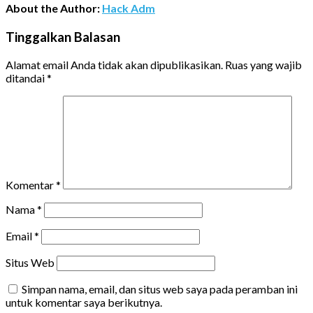
About the Author:
Hack Adm
Tinggalkan Balasan
Alamat email Anda tidak akan dipublikasikan.
Ruas yang wajib
ditandai
*
Komentar
*
Nama
*
Email
*
Situs Web
Simpan nama, email, dan situs web saya pada peramban ini
untuk komentar saya berikutnya.