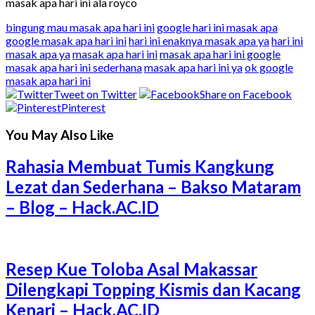
masak apa hari ini ala royco
bingung mau masak apa hari ini
google hari ini masak apa
google masak apa hari ini
hari ini enaknya masak apa ya
hari ini
masak apa ya
masak apa hari ini
masak apa hari ini google
masak apa hari ini sederhana
masak apa hari ini ya
ok google
masak apa hari ini
Tweet on Twitter
Share on Facebook
Pinterest
You May Also Like
Rahasia Membuat Tumis Kangkung
Lezat dan Sederhana – Bakso Mataram
– Blog – Hack.AC.ID
Resep Kue Toloba Asal Makassar
Dilengkapi Topping Kismis dan Kacang
Kenari – Hack.AC.ID