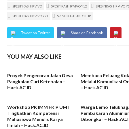
SPESIFIKASI HP VIVO
SPESIFIKASI HP VIVO Y12
SPESIFIKASI HP VIVO Y
SPESIFIKASI HP VIVO Y21
SPESIFIKASI LAPTOP HP
Tweet on Twitter
Share on Facebook
YOU MAY ALSO LIKE
Proyek Pengecoran Jalan Desa
Membaca Peluang Kol
Pangkalan Curi Ketebalan –
Melalui Komunikasi Or
Hack.AC.ID
– Hack.AC.ID
Workshop PK IMM FKIP UMT
Warga Lemo Teluknag
Tingkatkan Kompetensi
Pembakaran Aluminiu
Mahasiswa Menulis Karya
Dibongkar – Hack.AC.
Ilmiah – Hack.AC.ID