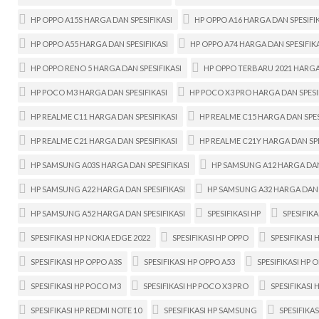
HP OPPO A15S HARGA DAN SPESIFIKASI
HP OPPO A16 HARGA DAN SPESIFI
HP OPPO A55 HARGA DAN SPESIFIKASI
HP OPPO A74 HARGA DAN SPESIFIK
HP OPPO RENO 5 HARGA DAN SPESIFIKASI
HP OPPO TERBARU 2021 HARGA 
HP POCO M3 HARGA DAN SPESIFIKASI
HP POCO X3 PRO HARGA DAN SPESI
HP REALME C11 HARGA DAN SPESIFIKASI
HP REALME C15 HARGA DAN SPES
HP REALME C21 HARGA DAN SPESIFIKASI
HP REALME C21Y HARGA DAN SPE
HP SAMSUNG A03S HARGA DAN SPESIFIKASI
HP SAMSUNG A12 HARGA DAN 
HP SAMSUNG A22 HARGA DAN SPESIFIKASI
HP SAMSUNG A32 HARGA DAN S
HP SAMSUNG A52 HARGA DAN SPESIFIKASI
SPESIFIKASI HP
SPESIFIKA
SPESIFIKASI HP NOKIA EDGE 2022
SPESIFIKASI HP OPPO
SPESIFIKASI 
SPESIFIKASI HP OPPO A3S
SPESIFIKASI HP OPPO A53
SPESIFIKASI HP 
SPESIFIKASI HP POCO M3
SPESIFIKASI HP POCO X3 PRO
SPESIFIKASI 
SPESIFIKASI HP REDMI NOTE 10
SPESIFIKASI HP SAMSUNG
SPESIFIKA