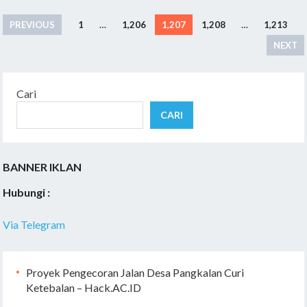
Paginasi
PREVIOUS
1
…
1,206
1,207
1,208
…
1,213
pos
NEXT
Cari
CARI
BANNER IKLAN
Hubungi :
Via Telegram
Proyek Pengecoran Jalan Desa Pangkalan Curi
Ketebalan – Hack.AC.ID