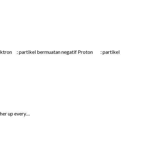
lektron : partikel bermuatan negatif Proton : partikel
g her up every…