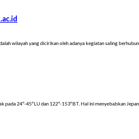
.ac.id
dalah wilayah yang dicirikan oleh adanya kegiatan saling berhubu
etak pada 24º-45ºLU dan 122º-153ºBT. Hal ini menyebabkan Jepang