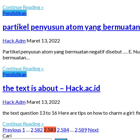
Continue Reading »
Pendidikan
partikel penyusun atom yang bermuatan 
Hack Adm
Maret 13, 2022
Partikel penyusun atom yang bermuatan negatif disebut …. E. Nu
bermuatan…
Continue Reading »
Pendidikan
the text is about – Hack.ac.id
Hack Adm
Maret 13, 2022
the text question 13 to 16 Here are tips on how to charm a girl: f
Continue Reading »
Paginasi
Previous
1
…
2,582
2,583
2,584
…
2,589
Next
Cari
pos